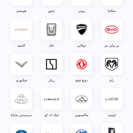
سكانيا
زوتي
جيتور
هونشي
بي واي دي
دوكاتي
تانك
اكسيد
رام
دونج فينج
زيكر
فيكتوري
لوسيد
ماكسيوس
لينك اند كو
مرسيدس مايباخ