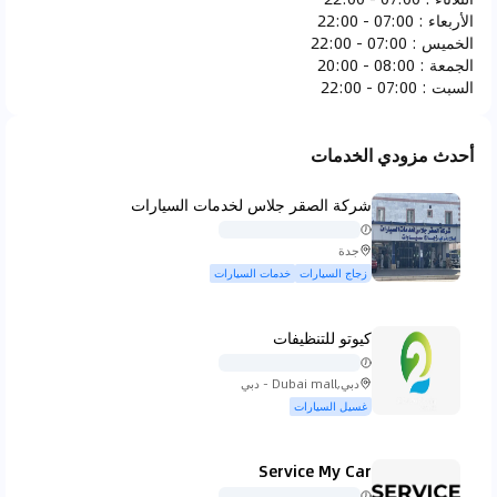
الأربعاء
:
07:00 - 22:00
الخميس
:
07:00 - 22:00
فيراري
فيات
فيسكر
فورد
الجمعة
:
08:00 - 20:00
السبت
:
07:00 - 22:00
أحدث مزودي الخدمات
جاك جونو
جي ام سي
هوندا
هامر
شركة الصقر جلاس لخدمات السيارات
جدة
زجاج السيارات
خدمات السيارات
هيونداي
انفينيتي
ايسوزو
ايفيكو
كيوتو للتنظيفات
دبي,Dubai mall - دبي
غسيل السيارات
جاكوار
جيب
كي تي ام
كيا
Service My Car