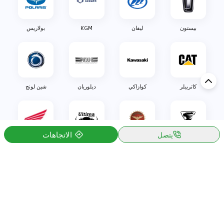
بيستون
ليفان
KGM
بولاريس
كاتربيلر
كوازاكي
ديلوريان
شين لونج
الاتجاهات
يتصل
اولليم
بيزاريني
التيما
هوندا
اكتشف السيارة في
الكويت
تقييمات السيارات الشائعة حسب
تقييمات السيارات الشهيرة حسب
الماركة
السلسلة
تويوتا
جيتور T2 مراجعات
جيتور
جيتور اندفاع مراجعات
نيسان
نيسان باترول مراجعات