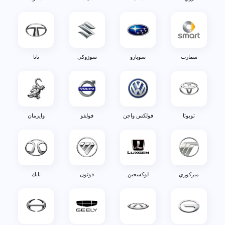
سمارت
سوبارو
سوزوكي
تاتا
تويوتا
فولكس واجن
فولفو
وايزمان
ميركوري
لوكسجين
فوتون
بايك