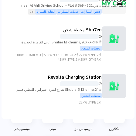
دبي,near Al Ahli Driving School - Plot # 369 - 322
Street 21 - دبي
فحص السيارات
خدمات السيارات
العناية بالسيارة
+2
كوينجسيج
لادا
لامبورجيني
لانسيا
Sha7en محطة شحن
Shubra El Kheima,2CXR+RHP، ثانى القاهرة الجديدة،
محافظة القاهرة‬ 4731501، مصر
محطات الشحن
50KW
CHADEMO:
50KW
CCS COMBO 2:
22KW
TYPE 2:
لاند روفر
لكزس
لينكولن
لوتس
43KW
TYPE 2:
3KW
OTHER:
Revolta Charging Station
Shubra El Kheima,24 شارع انقره، شيراتون المطار، قسم
ام جي
ماهيندرا
مازيراتي
مازدا
النزهة، محافظة القاهرة‬ 11361، مصر
محطات الشحن
22KW
TYPE 2:
مكلارين
مرسيدس بنز
ميني
ميتسوبيشي