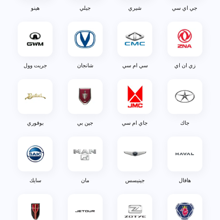
جي اي سي
شيري
جيلي
هينو
زي ان اي
سي ام سي
شانجان
جريت وول
جاك
جاي ام سي
جين بي
بوفوري
هافال
جينيسس
مان
سايك