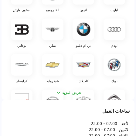
ابارث
اكيورا
الفا روميو
استون مارتن
اودي
بي ام دبليو
بنتلي
بوغاتي
بويك
كاديلاك
شيفروليه
كرايسلر
عرض المزيد
ساعات العمل
سيتروين
دايو
دايهاتسو
دودج
الأحد
:
07:00 - 22:00
الاثنين
:
07:00 - 22:00
الثلاثاء
:
07:00 - 22:00