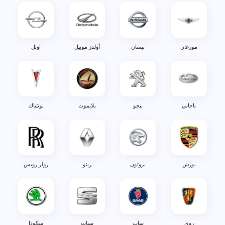
مورغان
نيسان
أولدز موبيل
اوبل
باجاني
بيجو
بلايموث
بونتياك
بورش
بروتون
رينو
رولز رويس
روي
ساب
سيات
سكودا