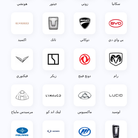
سكانيا
زوتي
جيتور
هونشي
بي واي دي
دوكاتي
تانك
اكسيد
رام
دونج فينج
زيكر
فيكتوري
لوسيد
ماكسيوس
لينك اند كو
مرسيدس مايباخ