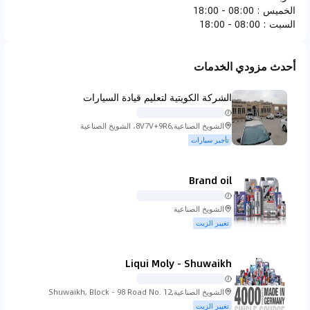
الخميس
:
08:00 - 18:00
فيراري
فيات
فيسكر
فورد
السبت
:
08:00 - 18:00
أحدث مزودي الخدمات
الشركة الكويتية لتعليم قيادة السيارات
جاك جونو
جي ام سي
هوندا
هامر
الشويخ الصناعية,8V7V+9R6، الشويخ الصناعية
تأجير سيارات
Brand oil
هيونداي
انفينيتي
ايسوزو
ايفيكو
الشويخ الصناعية
تغيير الزيت
Liqui Moly - Shuwaikh
جاكوار
جيب
كي تي ام
كيا
الشويخ الصناعية,Shuwaikh, Block - 98 Road No. 12
Kuwait City
تغيير الزيت