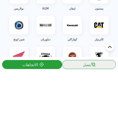
بيستون
ليفان
KGM
بولاريس
كاتربيلر
كوازاكي
ديلوريان
شين لونج
الاتجاهات
يتصل
اولليم
بيزاريني
التيما
هوندا
اكتشف السيارة في
الكويت
تقييمات السيارات الشائعة حسب
تقييمات السيارات الشهيرة حسب
الماركة
السلسلة
تويوتا
جيتور T2 مراجعات
جيتور
جيتور اندفاع مراجعات
نيسان
نيسان باترول مراجعات
كيا
فورد منطقة فورد مراجعات