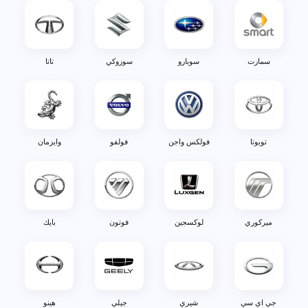
سمارت
سوبارو
سوزوكي
تاتا
تويوتا
فولكس واجن
فولفو
وايزمان
ميركوري
لوكسجين
فوتون
بايك
جي اي سي
شيري
جيلي
هينو