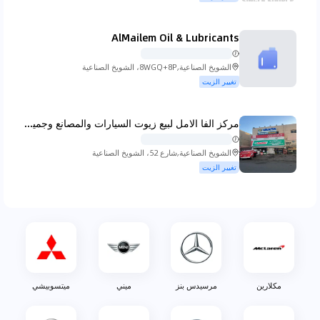
كوينجسيج
لادا
لامبورجيني
لانسيا
AlMailem Oil & Lubricants
الشويخ الصناعية,8WGQ+8P، الشويخ الصناعية
تغيير الزيت
لاند روفر
لكزس
لينكولن
لوتس
مركز الفا الامل لبيع زيوت السيارات والمصانع وجميع مشتقات النفط الصناعيه
الشويخ الصناعية,شارع 52، الشويخ الصناعية
تغيير الزيت
ام جي
ماهيندرا
مازيراتي
مازدا
مكلارين
مرسيدس بنز
ميني
ميتسوبيشي