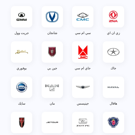
زي ان اي
سي ام سي
شانجان
جريت وول
جاك
جاي ام سي
جين بي
بوفوري
هافال
جينيسس
مان
سايك