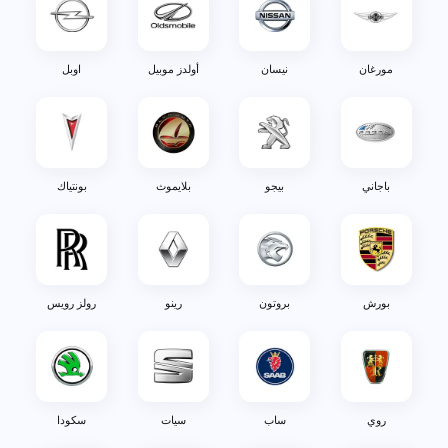
مورغان
نيسان
أولدز موبيل
اوبل
باجاني
بيجو
بلايموث
بونتياك
بورش
بروتون
رينو
رولز رويس
روي
ساب
سيات
سكودا