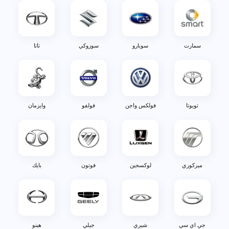
سمارت
سوبارو
سوزوكي
تاتا
تويوتا
فولكس واجن
فولفو
وايزمان
ميركوري
لوكسجين
فوتون
بايك
جي اي سي
شيري
جيلي
هينو