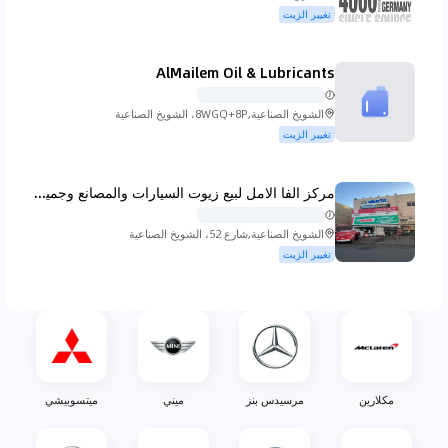
Kuwait City
تغيير الزيت
كوينجسيج
لادا
لامبورجيني
لانسيا
AlMailem Oil & Lubricants
الشويخ الصناعية,8WGQ+8P، الشويخ الصناعية
تغيير الزيت
لاند روفر
لكزس
لينكولن
لوتس
مركز الفا الامل لبيع زيوت السيارات والمصانع وجميع مشتقات النفط الصناعيه
الشويخ الصناعية,شارع 52، الشويخ الصناعية
تغيير الزيت
ام جي
ماهيندرا
مازيراتي
مازدا
مكلارين
مرسيدس بنز
ميني
ميتسوبيشي