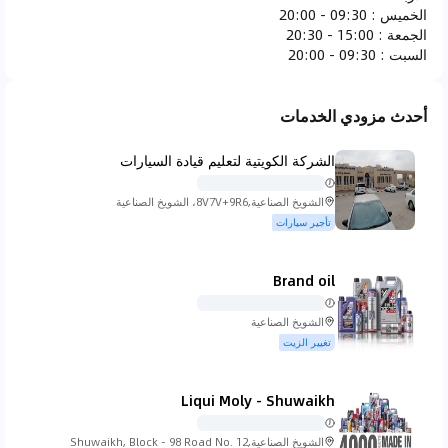
الخميس
:
09:30 - 20:00
فيراري
فيات
فيسكر
فورد
الجمعة
:
15:00 - 20:30
السبت
:
09:30 - 20:00
أحدث مزودي الخدمات
جاك جونو
جي ام سي
هوندا
هامر
الشركة الكويتية لتعليم قيادة السيارات
الشويخ الصناعية,8V7V+9R6، الشويخ الصناعية
تأجير سيارات
هيونداي
انفينيتي
ايسوزو
ايفيكو
Brand oil
الشويخ الصناعية
تغيير الزيت
جاكوار
جيب
كي تي ام
كيا
Liqui Moly - Shuwaikh
الشويخ الصناعية,Shuwaikh, Block - 98 Road No. 12