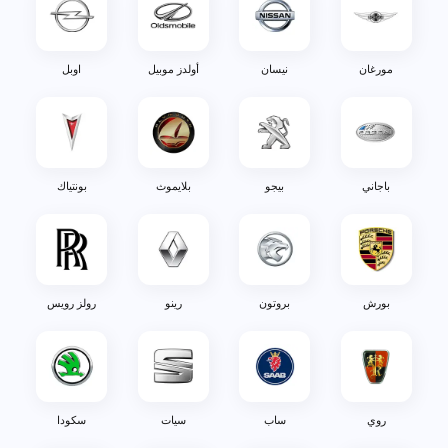
مورغان
نيسان
أولدز موبيل
اوبل
باجاني
بيجو
بلايموث
بونتياك
بورش
بروتون
رينو
رولز رويس
روي
ساب
سيات
سكودا