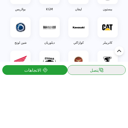
بيستون
ليفان
KGM
بولاريس
كاتربيلر
كوازاكي
ديلوريان
شين لونج
الاتجاهات
يتصل
اولليم
بيزاريني
التيما
هوندا
اكتشف السيارة في
الكويت
تقييمات السيارات الشائعة حسب
تقييمات السيارات الشهيرة حسب
الماركة
السلسلة
تويوتا
جيتور T2 مراجعات
جيتور
جيتور اندفاع مراجعات
نيسان
نيسان باترول مراجعات
كيا
فورد منطقة فورد مراجعات