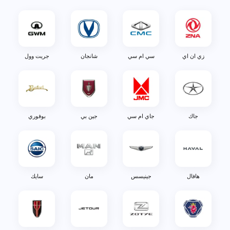
زي ان اي
سي ام سي
شانجان
جريت وول
جاك
جاي ام سي
جين بي
بوفوري
هافال
جينيسس
مان
سايك