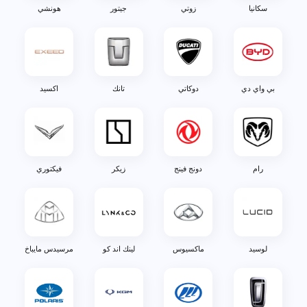
سكانيا
زوتي
جيتور
هونشي
بي واي دي
دوكاتي
تانك
اكسيد
رام
دونج فينج
زيكر
فيكتوري
لوسيد
ماكسيوس
لينك اند كو
مرسيدس مايباخ