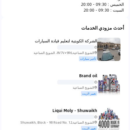
الخميس
:
09:30 - 20:00
فيراري
فيات
فيسكر
فورد
السبت
:
09:30 - 20:00
أحدث مزودي الخدمات
الشركة الكويتية لتعليم قيادة السيارات
جاك جونو
جي ام سي
هوندا
هامر
الشويخ الصناعية,8V7V+9R6، الشويخ الصناعية
تأجير سيارات
Brand oil
هيونداي
انفينيتي
ايسوزو
ايفيكو
الشويخ الصناعية
تغيير الزيت
Liqui Moly - Shuwaikh
جاكوار
جيب
كي تي ام
كيا
الشويخ الصناعية,Shuwaikh, Block - 98 Road No. 12
Kuwait City
تغيير الزيت