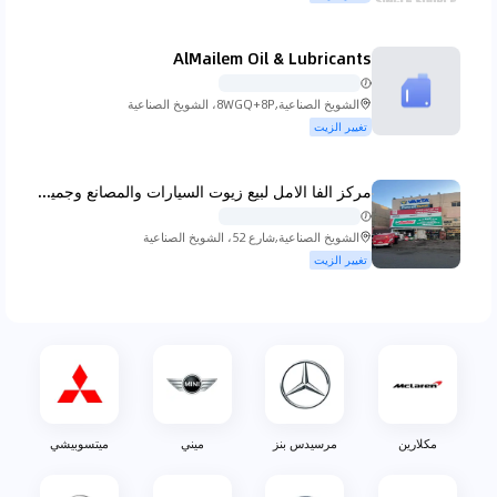
كوينجسيج
لادا
لامبورجيني
لانسيا
AlMailem Oil & Lubricants
الشويخ الصناعية,8WGQ+8P، الشويخ الصناعية
تغيير الزيت
لاند روفر
لكزس
لينكولن
لوتس
مركز الفا الامل لبيع زيوت السيارات والمصانع وجميع مشتقات النفط الصناعيه
الشويخ الصناعية,شارع 52، الشويخ الصناعية
تغيير الزيت
ام جي
ماهيندرا
مازيراتي
مازدا
مكلارين
مرسيدس بنز
ميني
ميتسوبيشي