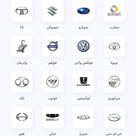
سمارت
سوبارو
سوزوكي
تاتا
تويوتا
فولكس واجن
فولفو
وايزمان
ميركوري
لوكسجين
فوتون
بايك
جي اي سي
شيري
جيلي
هينو