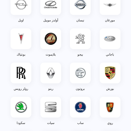
مورغان
نيسان
أولدز موبيل
اوبل
باجاني
بيجو
بلايموث
بونتياك
بورش
بروتون
رينو
رولز رويس
روي
ساب
سيات
سكودا