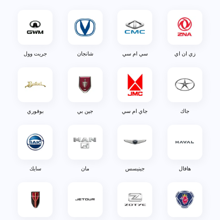
زي ان اي
سي ام سي
شانجان
جريت وول
جاك
جاي ام سي
جين بي
بوفوري
هافال
جينيسس
مان
سايك