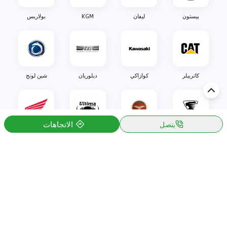
بيستون
ليفان
KGM
بولاريس
كاتربيلر
كوازاكي
ديلوريان
شين لونج
الاتجاهات
يتصل
اولليم
بيزاريني
التيما
هوندا
اكتشف السيارة في
الكويت
تقييمات السيارات الشائعة حسب
تقييمات السيارات الشهيرة حسب
الماركة
السلسلة
تويوتا
جيتور T2 مراجعات
جيتور
جيتور اندفاع مراجعات
نيسان
نيسان باترول مراجعات
كيا
فورد منطقة فورد مراجعات