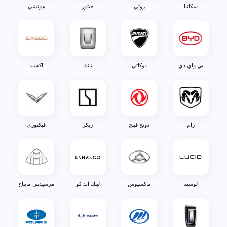
سكانيا
زوتي
جيتور
هونشي
بي واي دي
دوكاتي
تانك
اكسيد
رام
دونج فينج
زيكر
فيكتوري
لوسيد
ماكسيوس
لينك اند كو
مرسيدس مايباخ