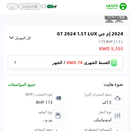
English
ـي
414
/
1
2024 إم جي GT 2024 1.5T LUX
كل الموديل
173 BHP | 1.5 L
5,555 KWD
القسط الشهري
78 KWD
/
الشهر
ضوء هايت
جميع المواصفات
سعة المحرك (لتر)
قوة الحصان (BHP)
1.5لتر
173 BHP
نوع النقل
نوع الوقود
أوتوماتيكي
بنزين
المسافة المقطوعة
سعة المقاعد