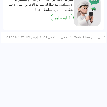
الاستثنائية. ملاحظاتك تساعد الآخرين على الاختيار
بحكمة — اترك تعليقك الآن!
كتابة تعليق
كارتي
Model Library
ام جي
أم جي GT
إم جي GT 2024 1.5T LUX