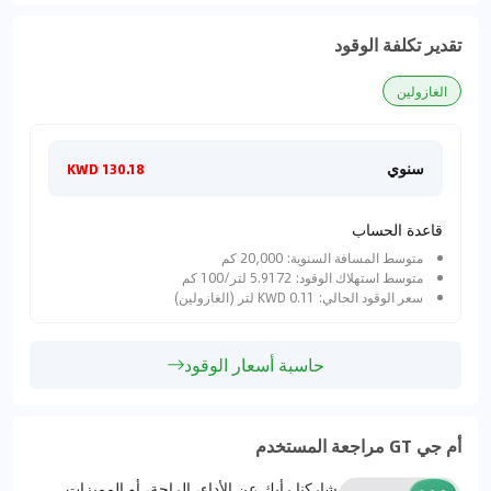
تقدير تكلفة الوقود
الغازولين
سنوي
شهري
130.18 KWD
قاعدة الحساب
متوسط المسافة السنوية: 20,000 كم
متوسط استهلاك الوقود: 5.9172 لتر/100 كم
سعر الوقود الحالي: 0.11 KWD لتر (الغازولين)
حاسبة أسعار الوقود
أم جي GT مراجعة المستخدم
شاركنا رأيك عن الأداء، الراحة، أو المميزات