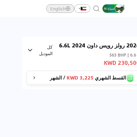
English
2024 رولز رويس داون 2024 6.6L
كل
V1
الموديل
563 BHP | 6.6
230,500 K
القسط الشهري
3,225 KWD
/
الشهر