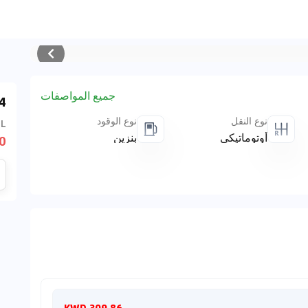
جميع المواصفات
2
نوع النقل
نوع الوقود
 L
أوتوماتيكي
بنزين
WD
شهريا
309.86 KWD