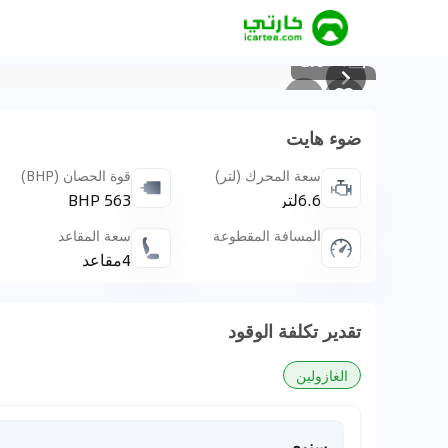
295
/
1
ضوء هايت
سعة المحرك (لتر)
قوة الحصان (BHP)
6.6لتر
563 BHP
المسافة المقطوعة
سعة المقاعد
4مقاعد
تقدير تكلفة الوقود
الغازولين
سنوي