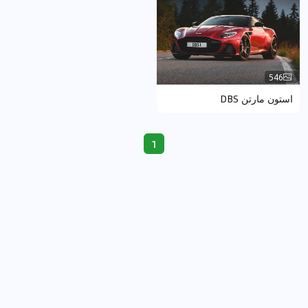
546
استون مارتن DBS
1