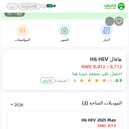
English
ـي
28
/
1
أخبار
الصور
المواصفات
هافال H6 HEV
6,712 ~ 8,812 KWD
احصل على صفقة جيدة هنا
4.9
1
تقييمات
كتابة
/ 5.0
الموديلات المتاحة (2)
2026
H6 HEV 2025 Max
KWD
:
6712