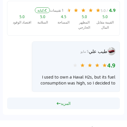
4.9
1
تقييمات
كتابة
/ 5.0
5.0
5.0
4.5
5.0
5.0
القيمة مقابل
المظهر
المساحة
السلامة
اقتصاد الوقود
المال
الخارجي
طيب علي
5 مايو
4.9
I used to own a Haval H2s, but its fuel
consumption was high, so I decided to
change it. I started checking out cars
like the Haval Dargo ("Dogg"), Classic,
Starlight L, and Chery Tiggo 9. Most of
المزيد
them were above my budget, especially
since Haval didn’t have strong offers at
that time. At the beginning of 2025, I
saw some good deals on the Haval H6