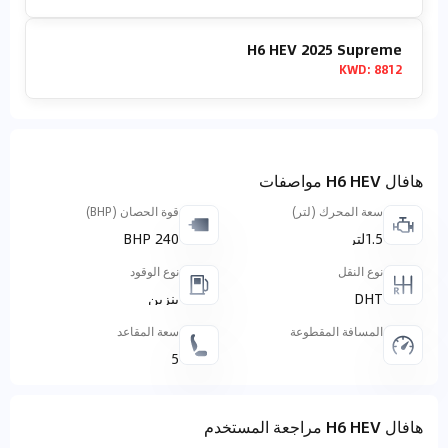
H6 HEV 2025 Supreme
KWD
:
8812
هافال H6 HEV مواصفات
سعة المحرك (لتر)
قوة الحصان (BHP)
1.5لتر
240 BHP
نوع النقل
نوع الوقود
DHT
بنزين
المسافة المقطوعة
سعة المقاعد
5
هافال H6 HEV مراجعة المستخدم