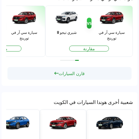
VS
VS
سيارة سي آر في
شيري تيجو 8
سيارة سي آر في
تورينج
تورينج
مقارنة
مقار
قارن السيارات
شعبية أخرى هوندا السيارات في الكويت