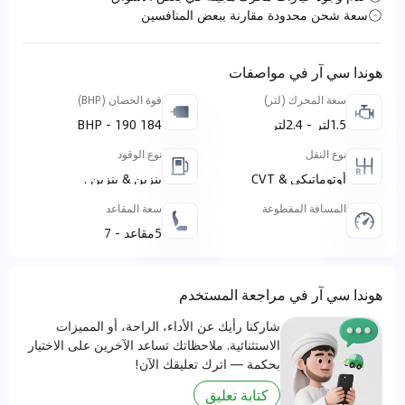
سعة شحن محدودة مقارنة ببعض المنافسين
هوندا سي آر في مواصفات
سعة المحرك (لتر)
قوة الحصان (BHP)
1.5لتر - 2.4لتر
184 BHP - 190
نوع النقل
نوع الوقود
أوتوماتيكي & CVT
بنزين & بنزين .
المسافة المقطوعة
سعة المقاعد
5مقاعد - 7
هوندا سي آر في مراجعة المستخدم
شاركنا رأيك عن الأداء، الراحة، أو المميزات
الاستثنائية. ملاحظاتك تساعد الآخرين على الاختيار
بحكمة — اترك تعليقك الآن!
كتابة تعليق