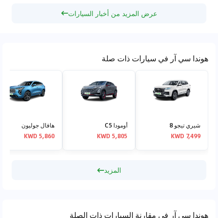
عرض المزيد من أخبار السيارات
هوندا سي آر في سيارات ذات صلة
شيري تيجو 8
أومودا C5
هافال جوليون
5,860 KWD
5,805 KWD
7,499 KWD
المزيد
هوندا سي آر في مقارنة السيارات ذات الصلة