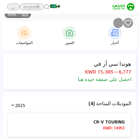
English
ـي
6846
/
1
أخبار
الصور
المواصفات
هوندا سي آر في
6,777 ~ 15,385 KWD
احصل على صفقة جيدة هنا
الموديلات المتاحة (4)
2025
CR-V TOURING
KWD
:
14953