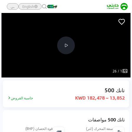
English
ـي
26
/
1
تانك 500
13,852 ~ 182,478 KWD
حاسبة القروض
تانك 500 مواصفات
سعة المحرك (لتر)
قوة الحصان (BHP)