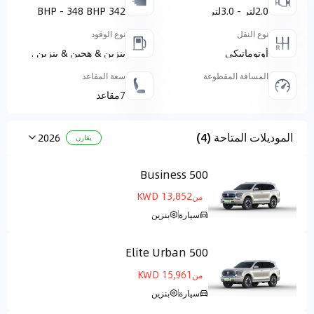
2.0لتر - 3.0لتر
342 BHP - 348 BHP
نوع النقل
نوع الوقود
أوتوماتيكي
بنزين & هجين & بنزين .
المسافة المقطوعة
سعة المقاعد
7مقاعد
الموديلات المتاحة (4)
2026
يقارن
500 Business
مركز التحكم الأرضي
13,852 KWD
من
سيارة
بنزين
500 Elite Urban
مركز التحكم الأرضي
15,961 KWD
من
سيارة
بنزين