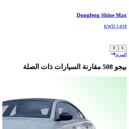
Dongfeng Shine Max
S
5,818 KWD
WD
المزيد
بيجو 508 مقارنة السيارات ذات الصلة