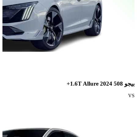
بيجو 508 2024 1.6T Allure+
بيجو 8
S
VS