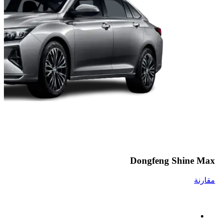
Dongfeng Shine Max
S
مقارنة
مق