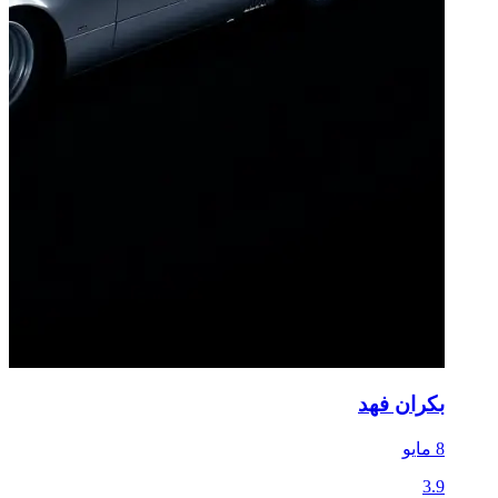
بكران فهد
8 مايو
3.9