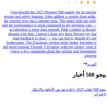
I just bought the 2025 Peugeot 508 mainly for its interior
design and safety features. After adding a custom front grille,
the exterior now has a sportier look. The space suits me well,
and the performance is great compared to my previous cars —
acceleration is more than enough. Ride comfort is decent,
though a bit firm. I haven’t done any deep driving yet, but
road feedback is clear — you can feel it, though it’s not
bothersome. The European version looks better, but mine is
still good enough. Overall, I’m happy with my choice, even if
I have a few comments about the pricing and negotiation
process.
المزيد
بيجو 508 أخبار
بيجو 508 لعام 2025: إعادة تعريف الأناقة والابتكار
6 فبراير