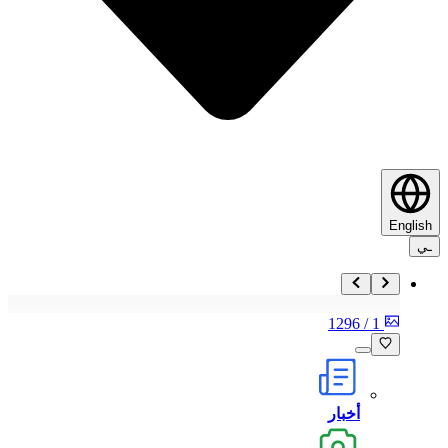
English
ـي
1296
/
1
أخبار