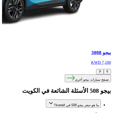
بيجو 3008
بي
WD
7,100 KWD
تصفح سيارات بيجو أخرى
بيجو 508 الأسئلة الشائعة في الكويت
ما هو سعر بيجو 508 في kuwait؟