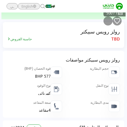
English
ـي
500
/
1
رولز رويس سبيكتر
TBD
حاسبة القروض
رولز رويس سبيكتر مواصفات
حجم البطارية
قوة الحصان (BHP)
577 BHP
نوع النقل
نوع الوقود
كهربائي
مدى البطارية
سعة المقاعد
4مقاعد