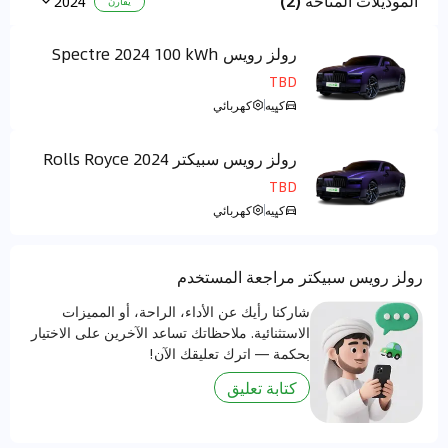
الموديلات المتاحة (2)
2024
يقارن
رولز رويس Spectre 2024 100 kWh
AWD
TBD
كูبيه
كهربائي
رولز رويس سبيكتر 2024 Rolls Royce
Spectre 2024 100 kWh AWD
TBD
كูبيه
كهربائي
رولز رويس سبيكتر مراجعة المستخدم
شاركنا رأيك عن الأداء، الراحة، أو المميزات
الاستثنائية. ملاحظاتك تساعد الآخرين على الاختيار
بحكمة — اترك تعليقك الآن!
كتابة تعليق